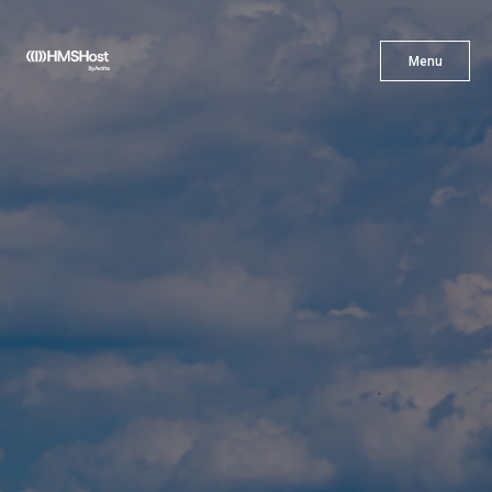
X
Menu
Menu
Cuisine
L'innovation
Devenez Notre Partenaire
Carrières