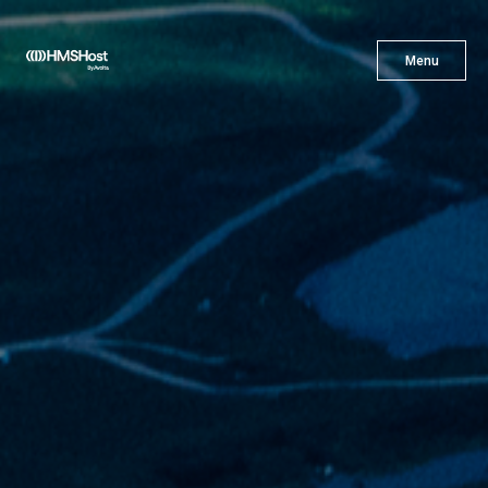
X
Menu
Menu
Gastronomía
Innovación
Asóciate con Nosotros
Carreras