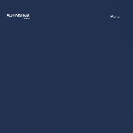
X
Menu
Menu
Gastronomía
Innovación
Asóciate con Nosotros
Carreras