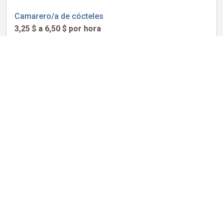
Camarero/a de cócteles
3,25 $ a 6,50 $ por hora
Sam Adams Brewhouse
HMSHost at Manchester-Boston Regional Airport
Manchester, NH
Tiempo Completo