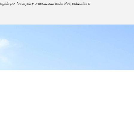
tegida por las leyes y ordenanzas federales, estatales o
ad
20817-1828, USA