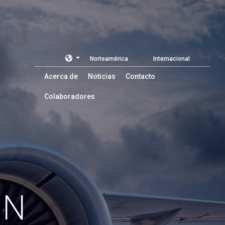
Norteamérica
Internacional
Acerca de
Noticias
Contacto
Colaboradores
ON