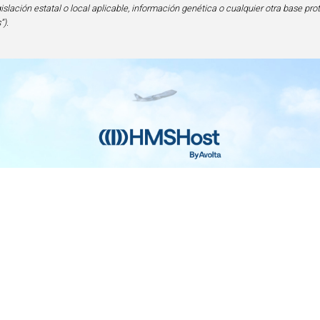
gislación estatal o local aplicable, información genética o cualquier otra base pro
”).
nicio
Contacto
Privacidad y Legal
Accesibilid
lencia en Alimentos y Bebidas | 6905 Rockledge Drive Bethesda, MD 
240-694-4100