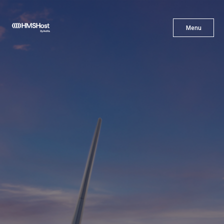
X
Menu
Menu
Gastronomía
Innovación
Asóciate con Nosotros
Carreras