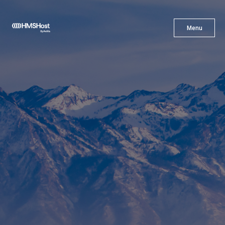
X
Menu
Menu
Gastronomía
Innovación
Asóciate con Nosotros
Carreras