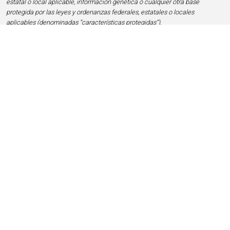
estatal o local aplicable, información genética o cualquier otra base
protegida por las leyes y ordenanzas federales, estatales o locales
aplicables (denominadas “características protegidas”).
Inicio
Contacto
Privacidad y Legal