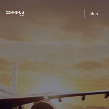
X
Menu
Menu
Gastronomía
Innovación
Asóciate con Nosotros
Carreras