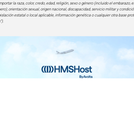
portar la raza, color, credo, edad, religión, sexo o género (incluido el embarazo, e
ero), orientación sexual, origen nacional, discapacidad, servicio militar y condi
gislación estatal o local aplicable, información genética o cualquier otra base pro
”).
nicio
Contacto
Privacidad y Legal
Accesibilid
lencia en Alimentos y Bebidas | 6905 Rockledge Drive Bethesda, MD 