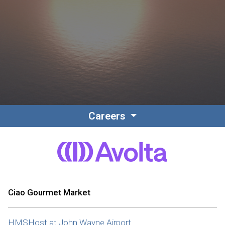
Contacto
Colaboradores
Careers
Norteamérica
Ciao Gourmet Market
HMSHost at John Wayne Airport