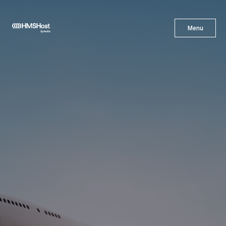
X
Menu
Menu
Gastronomía
Innovación
Asóciate con Nosotros
Carreras