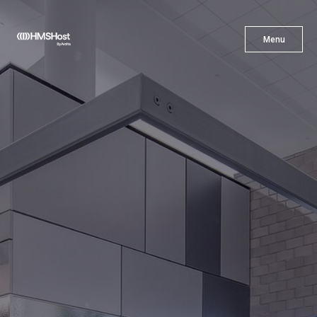
X
Menu
Menu
Gastronomía
Innovación
Asóciate con Nosotros
Carreras