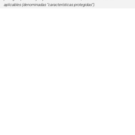
aplicables (denominadas “características protegidas”).
Inicio
Contacto
Privacidad y Legal