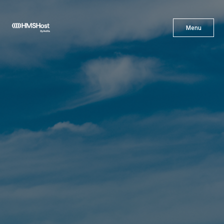
X
Menu
Menu
Gastronomía
Innovación
Asóciate con Nosotros
Carreras