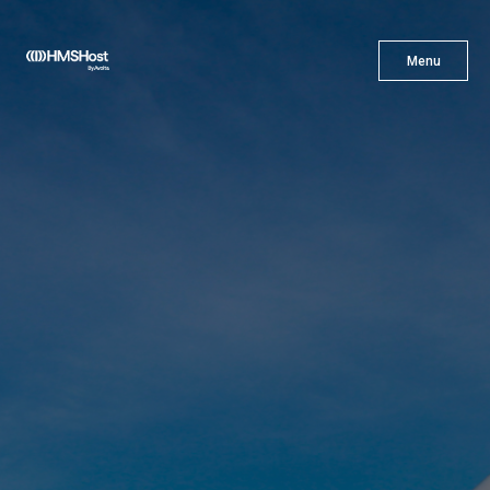
X
Menu
Menu
Gastronomía
Innovación
Asóciate con Nosotros
Carreras