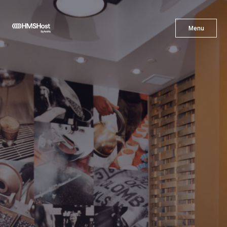
X
Menu
Menu
Gastronomía
Innovación
Asóciate con Nosotros
Carreras