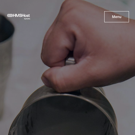
X
Menu
Menu
Gastronomía
Innovación
Asóciate con Nosotros
Carreras