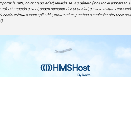
portar la raza, color, credo, edad, religión, sexo o género (incluido el embarazo, e
ero), orientación sexual, origen nacional, discapacidad, servicio militar y condi
gislación estatal o local aplicable, información genética o cualquier otra base pro
”).
nicio
Contacto
Privacidad y Legal
Accesibilid
lencia en Alimentos y Bebidas | 6905 Rockledge Drive Bethesda, MD 