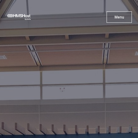
X
Menu
Menu
Gastronomía
Innovación
Asóciate con Nosotros
Carreras