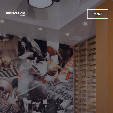
X
Menu
Menu
Gastronomía
Innovación
Asóciate con Nosotros
Carreras