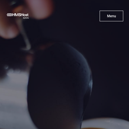
X
Menu
Menu
Gastronomía
Innovación
Asóciate con Nosotros
Carreras