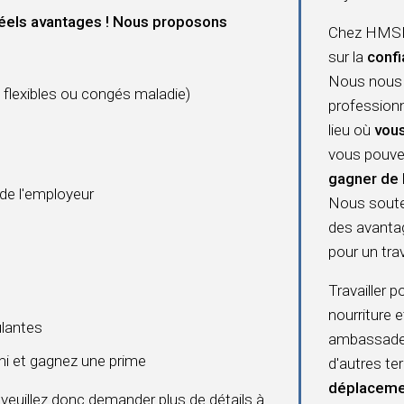
éels avantages ! Nous proposons
Chez HMSHo
sur la
confi
Nous nous 
flexibles ou congés maladie)
professionn
lieu où
vous
vous pouve
gagner de 
 de l'employeur
Nous souten
des avanta
pour un trava
Travailler 
nourriture 
ulantes
ambassadeur
i et gagnez une prime
d'autres t
déplaceme
 veuillez donc demander plus de détails à