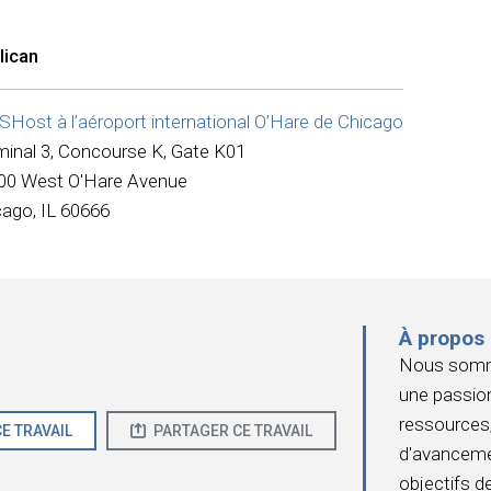
lican
Host à l’aéroport international O’Hare de Chicago
minal 3, Concourse K, Gate K01
00 West O'Hare Avenue
cago, IL 60666
À propos
Nous somme
une passion
ressources,
E TRAVAIL
PARTAGER CE TRAVAIL
d'avanceme
objectifs de