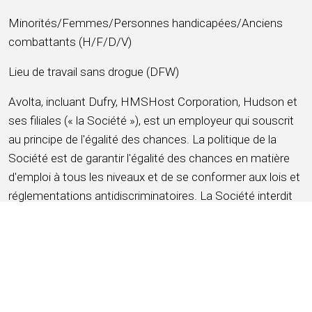
Minorités/Femmes/Personnes handicapées/Anciens
combattants (H/F/D/V)
Lieu de travail sans drogue (DFW)
Avolta, incluant Dufry, HMSHost Corporation, Hudson et
ses filiales (« la Société »), est un employeur qui souscrit
au principe de l'égalité des chances. La politique de la
Société est de garantir l'égalité des chances en matière
d'emploi à tous les niveaux et de se conformer aux lois et
réglementations antidiscriminatoires. La Société interdit
toute discrimination et tout harcèlement et offre l'égalité
des chances aux candidats et aux membres de son
équipe, sans considération de leur race, couleur, croyance,
âge, religion, sexe ou genre (y compris la grossesse,
l'accouchement, les affections médicales connexes et
l'allaitement), identité ou expression de genre (y compris le