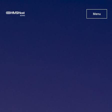
X
Menu
Menu
Cuisine
L'innovation
Devenez Notre Partenaire
Carrières