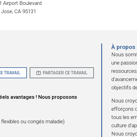
1 Airport Boulevard
 Jose, CA 95131
À propos
Nous somme
une passion
ressources,
E TRAVAIL
PARTAGER CE TRAVAIL
d'avanceme
objectifs de
éels avantages ! Nous proposons
Nous croy
efforçons 
tous les e
flexibles ou congés maladie)
culture d'ap
Nous croyon