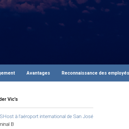
agement
Avantages
Reconnaissance des employé
der Vic’s
Host à l’aéroport international de San José
minal B