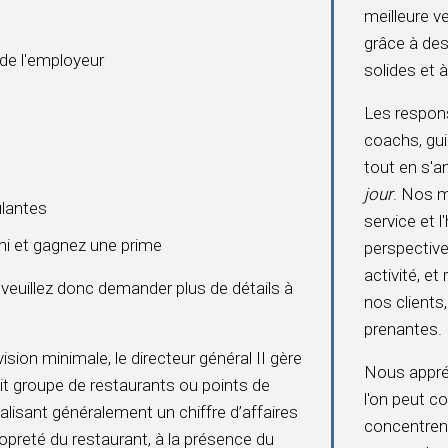
meilleure 
grâce à des
 de l'employeur
solides et 
Les respo
coachs, gui
tout en s'
jour
. Nos m
ulantes
service et l
i et gagnez une prime
perspective
activité, e
 veuillez donc demander plus de détails à
nos clients
prenantes.
ion minimale, le directeur général II gère
Nous appréc
tit groupe de restaurants ou points de
l'on peut co
alisant généralement un chiffre d’affaires
concentrent 
 propreté du restaurant, à la présence du