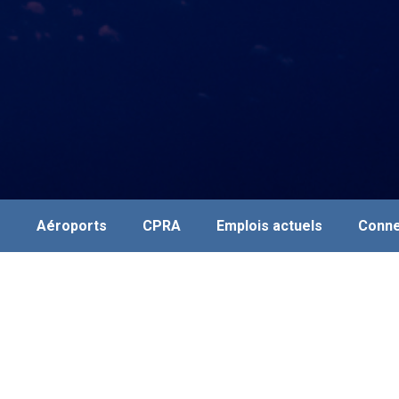
s
Aéroports
CPRA
Emplois actuels
Conne