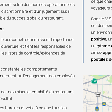
ce que chac
nnement selon des normes opérationnelles
voyageurs 
discrétionnaire et d’un jugement sûr, il
ble du succès global du restaurant.
Chez HMSHo
sur des per
s :
un environn
positive
, u
t le personnel reconnaissent l'importance
un
rythme 
l'ouverture, et tient les responsables de
aimez
appr
 les listes de contrôle/exigences de
postulez d
 constante les comportements
ironnement où l'engagement des employés
n de maximiser la rentabilité du restaurant
ésultat.
 les horaires et veille à ce que tous les