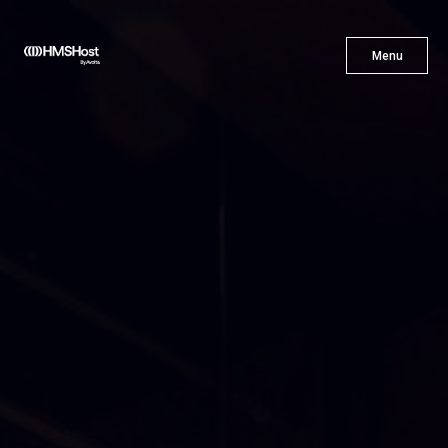
X
Menu
Menu
Cuisine
L'innovation
Devenez Notre Partenaire
Carrières