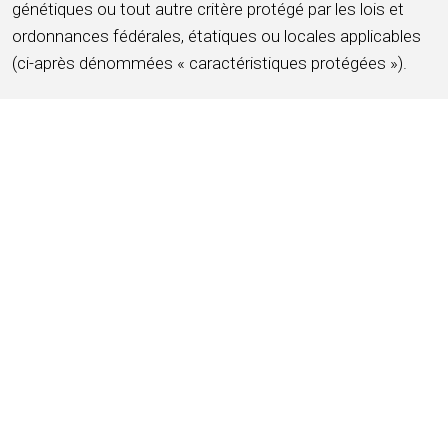
génétiques ou tout autre critère protégé par les lois et
ordonnances fédérales, étatiques ou locales applicables
(ci-après dénommées « caractéristiques protégées »).
POSTULER MAINTENANT
ENREGISTRER CE TRAVAIL
À propos d'HMSHost
Nous sommes une entreprise mondiale d'hôtellerie avec
une passion pour le service ! HMSHost offre la taille, les
ressources, la formation et les opportunités
d'avancement dont vous avez besoin pour atteindre vos
objectifs de carrière les plus importants.
Chez HMSHost, nous savons que notre succès repose
sur la
confiance et la fidélité de nos collaborateurs
.