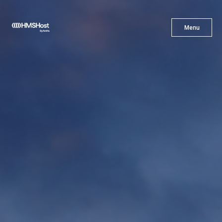
X
Menu
Menu
Cuisine
L'innovation
Devenez Notre Partenaire
Carrières