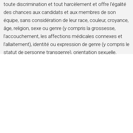
toute discrimination et tout harcèlement et offre l'égalité
des chances aux candidats et aux membres de son
équipe, sans considération de leur race, couleur, croyance,
âge, religion, sexe ou genre (y compris la grossesse,
l'accouchement, les affections médicales connexes et
l'allaitement), identité ou expression de genre (y compris le
statut de personne transgenre), orientation sexuelle,
origine nationale, handicap, service militaire et statut
d'ancien combattant, ascendance, citoyenneté, situation
matrimoniale, affection médicale protégée au sens de la
législation étatique ou locale applicable, informations
génétiques ou tout autre critère protégé par les lois et
ordonnances fédérales, étatiques ou locales applicables
(ci-après dénommées « caractéristiques protégées »).
POSTULER MAINTENANT
ENREGISTRER CE TRAVAIL