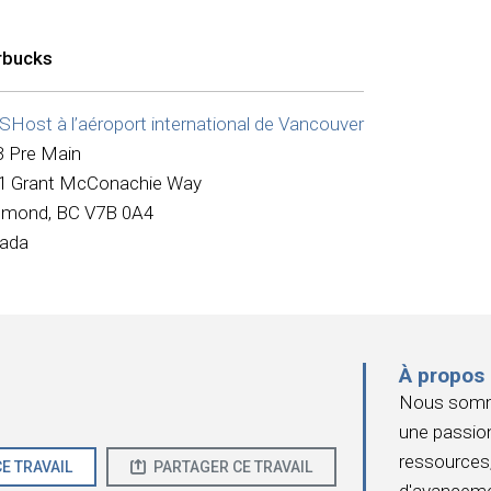
rbucks
Host à l’aéroport international de Vancouver
 Pre Main
1 Grant McConachie Way
hmond, BC V7B 0A4
ada
À propos
Nous somme
une passion
ressources,
E TRAVAIL
PARTAGER CE TRAVAIL
d'avanceme