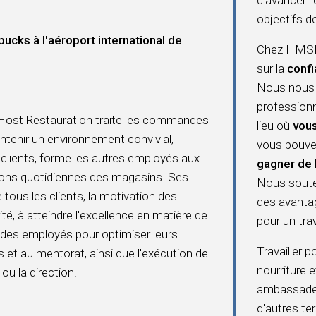
objectifs de
cks à l'aéroport international de
Chez HMSHo
sur la
confi
Nous nous 
professionn
Host Restauration traite les commandes
lieu où
vous
aintenir un environnement convivial,
vous pouve
 clients, forme les autres employés aux
gagner de 
tions quotidiennes des magasins. Ses
Nous souten
 tous les clients, la motivation des
des avanta
é, à atteindre l'excellence en matière de
pour un trava
 des employés pour optimiser leurs
Travailler 
et au mentorat, ainsi que l'exécution de
nourriture 
ou la direction.
ambassadeur
d'autres t