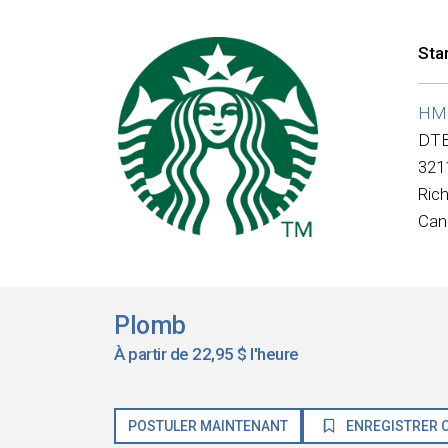
Sta
HMS
DTB
321
Ric
Can
Plomb
À partir de 22,95 $ l'heure
POSTULER MAINTENANT
ENREGISTRER C