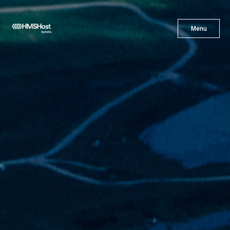
X
Menu
Menu
Cuisine
L'innovation
Devenez Notre Partenaire
Carrières