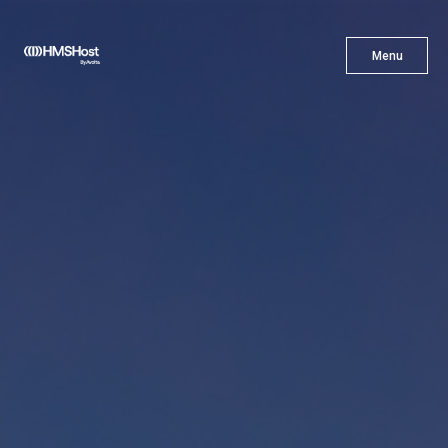
X
Menu
Menu
Cuisine
L'innovation
Devenez Notre Partenaire
Carrières