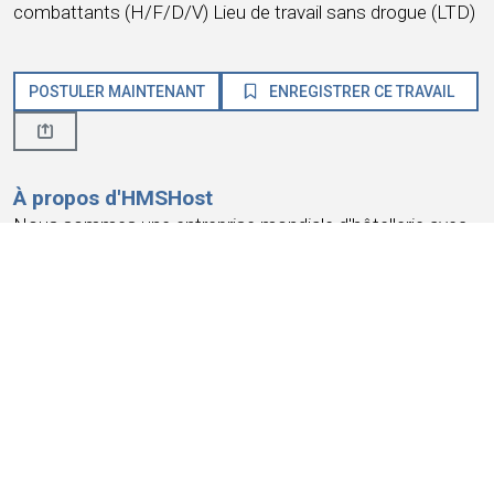
combattants (H/F/D/V) Lieu de travail sans drogue (LTD)
POSTULER MAINTENANT
ENREGISTRER CE TRAVAIL
À propos d'HMSHost
Nous sommes une entreprise mondiale d'hôtellerie avec
une passion pour le service ! HMSHost offre la taille, les
ressources, la formation et les opportunités
d'avancement dont vous avez besoin pour atteindre vos
objectifs de carrière les plus importants.
Chez HMSHost, nous savons que notre succès repose
sur la
confiance et la fidélité de nos collaborateurs
.
Nous nous engageons à offrir une expérience
professionnelle qui
gagne votre fidélité
, vous offre un lieu