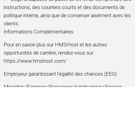
instructions, des courriers courts et des documents de
politique interne, ainsi que de converser aisément avec les
clients.
Informations Complémentaires:
Pour en savoir plus sur HMSHost et les autres
opportunités de carrière, rendez-vous sur
https://www.hmshost.com/
Employeur garantissant l'égalité des chances (EEO)
Minorités/Femmes/Personnes handicapées/Anciens
combattants (H/F/D/V)
Lieu de travail sans drogue (DFW)
Employeur garantissant l'égalité des chances (EEO)
Minorités/Femmes/Personnes handicapées/Anciens