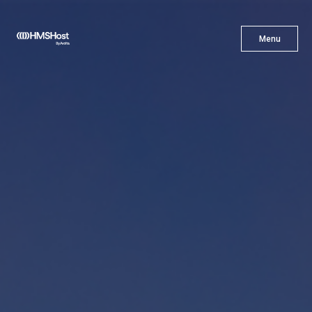
X
Menu
Menu
Cuisine
L'innovation
Devenez Notre Partenaire
Carrières