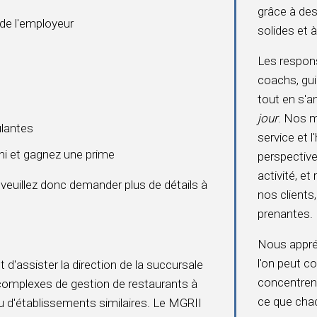
grâce à des
 de l'employeur
solides et 
Les respo
coachs, gui
tout en s'
jour
. Nos m
ulantes
service et l
i et gagnez une prime
perspective
activité, e
 veuillez donc demander plus de détails à
nos clients
prenantes.
Nous appréc
l'on peut co
 d'assister la direction de la succursale
concentrent 
complexes de gestion de restaurants à
ce que chac
u d'établissements similaires. Le MGRII