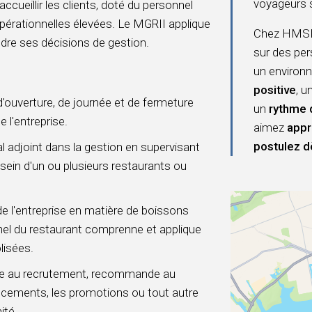
voyageurs 
 accueillir les clients, doté du personnel
érationnelles élevées. Le MGRII applique
Chez HMSHo
ndre ses décisions de gestion.
sur des per
un environn
positive
, u
d'ouverture, de journée et de fermeture
un
rythme 
l'entreprise.
aimez
appr
postulez d
al adjoint dans la gestion en supervisant
sein d'un ou plusieurs restaurants ou
 de l'entreprise en matière de boissons
nnel du restaurant comprenne et applique
lisées.
ibue au recrutement, recommande au
ancements, les promotions ou tout autre
ité.