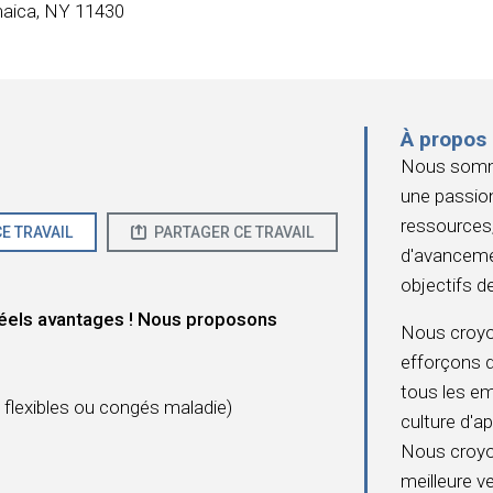
aica, NY 11430
À propos
Nous somme
une passion
ressources,
E TRAVAIL
PARTAGER CE TRAVAIL
d'avanceme
objectifs de
éels avantages ! Nous proposons
Nous croy
efforçons 
tous les e
flexibles ou congés maladie)
culture d'ap
Nous croyon
meilleure 