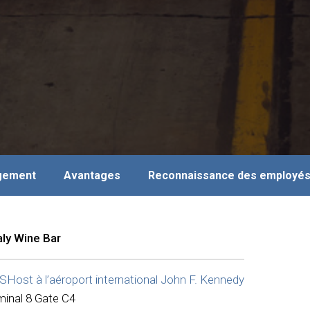
agement
Avantages
Reconnaissance des employé
aly Wine Bar
Host à l’aéroport international John F. Kennedy
minal 8 Gate C4