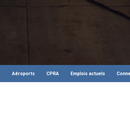
s
Aéroports
CPRA
Emplois actuels
Conne