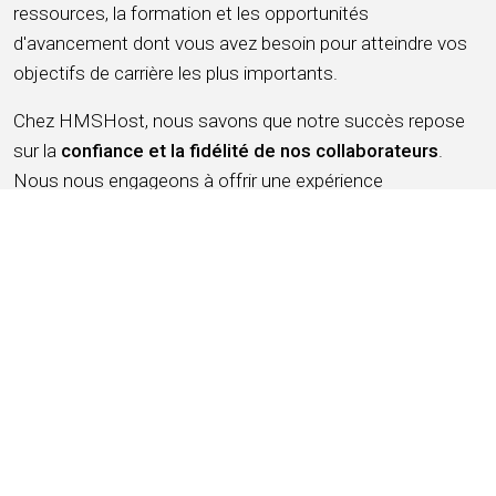
ressources, la formation et les opportunités
d'avancement dont vous avez besoin pour atteindre vos
objectifs de carrière les plus importants.
Chez HMSHost, nous savons que notre succès repose
sur la
confiance et la fidélité de nos collaborateurs
.
Nous nous engageons à offrir une expérience
professionnelle qui
gagne votre fidélité
, vous offre un lieu
où
vous vous sentez à votre place
, un travail dont vous
pouvez être
fier
, un endroit pour
vous amuser, gagner de
l'argent
, et une
opportunité d'avancement
. Nous
soutenons cela grâce à des salaires compétitifs, des
avantages sociaux solides et une reconnaissance pour un
travail bien fait.
Travailler pour HMSHost, c’est plus que servir de la
nourriture et des boissons. C’est comme être un