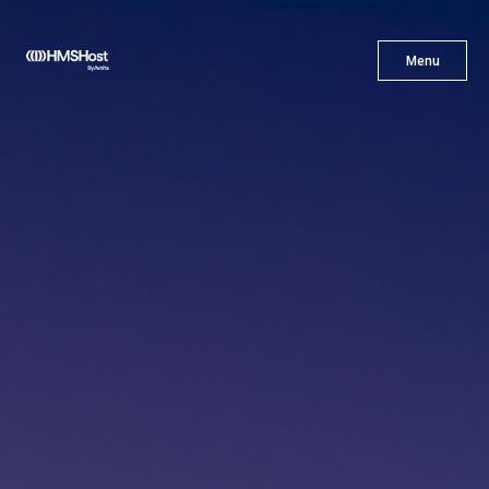
X
Menu
Menu
Cuisine
L'innovation
Devenez Notre Partenaire
Carrières