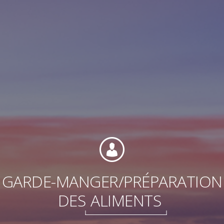
Contact
Personnel
GARDE-MANGER/PRÉPARATION
Amérique du Nord
DES
ALIMENTS