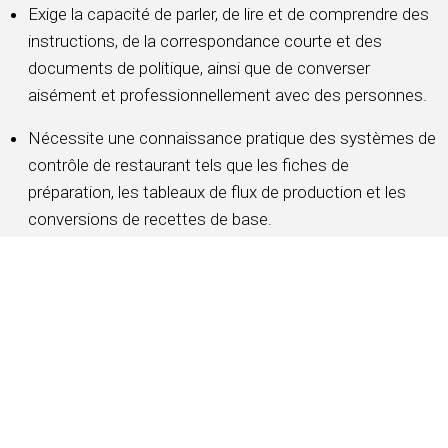
Exige la capacité de parler, de lire et de comprendre des
instructions, de la correspondance courte et des
documents de politique, ainsi que de converser
aisément et professionnellement avec des personnes.
Nécessite une connaissance pratique des systèmes de
contrôle de restaurant tels que les fiches de
préparation, les tableaux de flux de production et les
conversions de recettes de base.
Doit conserver une apparence et un comportement
professionnels.
Nécessite la capacité de soulever et/ou de déplacer 40
lbs.
Exige la capacité de se pencher, de se tordre et de
rester debout pendant de longues périodes pour