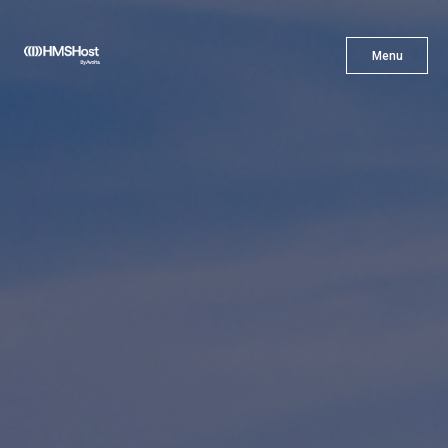
X
Menu
Menu
Cuisine
L'innovation
Devenez Notre Partenaire
Carrières