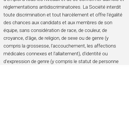
réglementations antidiscriminatoires. La Société interdit
toute discrimination et tout harcèlement et offre l'égalité
des chances aux candidats et aux membres de son
équipe, sans considération de race, de couleur, de
croyance, d'âge, de religion, de sexe ou de genre (y
compris la grossesse, l'accouchement, les affections
médicales connexes et l'allaitement), d'identité ou
d'expression de genre (y compris le statut de personne
transgenre), d'orientation sexuelle, d'origine nationale, de
handicap, de service militaire et de statut d'ancien
combattant, d'ascendance, de citoyenneté, de situation
matrimoniale, d'affection médicale protégée au sens de la
législation étatique ou locale applicable, d'informations
génétiques ou de tout autre critère protégé par les lois et
ordonnances fédérales, étatiques ou locales applicables
(ci-après dénommés « caractéristiques protégées »).