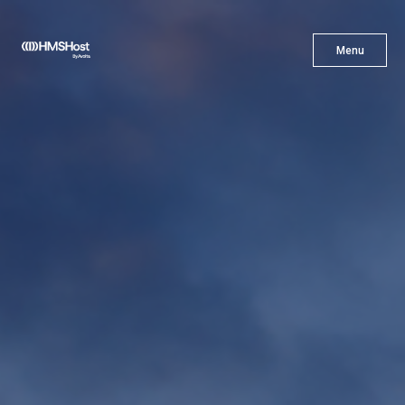
X
Menu
Menu
Cuisine
L'innovation
Devenez Notre Partenaire
Carrières