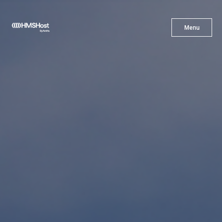
X
Menu
Menu
Cuisine
L'innovation
Devenez Notre Partenaire
Carrières