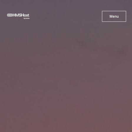
X
Menu
Menu
Cuisine
L'innovation
Devenez Notre Partenaire
Carrières