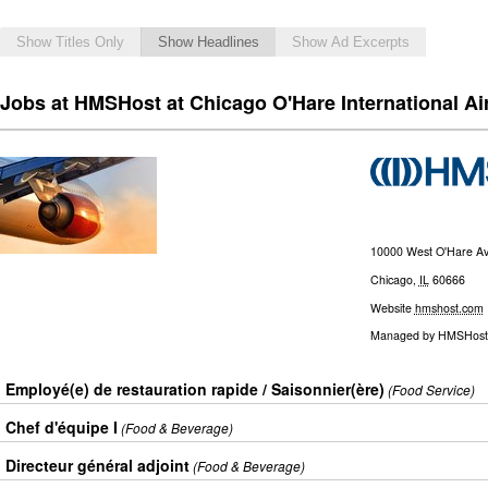
Show Titles Only
Show Headlines
Show Ad Excerpts
Jobs at HMSHost at Chicago O'Hare International Ai
10000 West O'Hare A
Chicago
,
IL
60666
Website
hmshost.com
Managed by
HMSHost
Employé(e) de restauration rapide / Saisonnier(ère)
(Food Service)
Chef d'équipe I
(Food & Beverage)
Directeur général adjoint
(Food & Beverage)