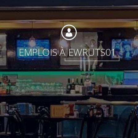
Fondation
EMPLOIS À
EWRUTS01
Durabilité
À propos
Nouvelles