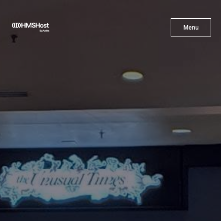
X
Menu
Menu
Cuisine
L'innovation
Devenez Notre Partenaire
Carrières