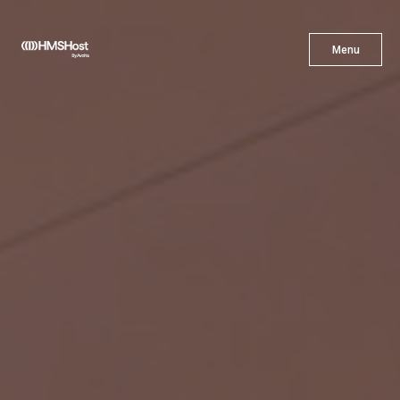
X
Menu
Menu
Cuisine
L'innovation
Devenez Notre Partenaire
Carrières