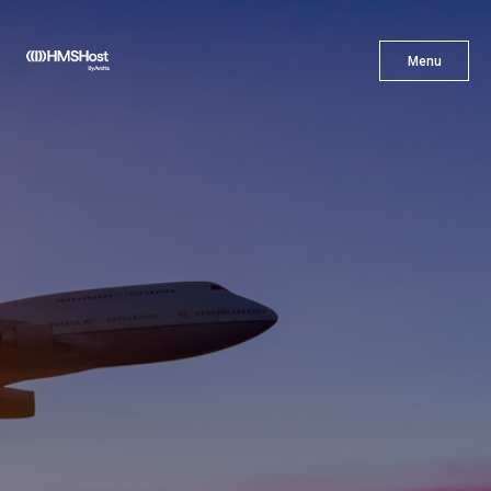
X
Menu
Menu
Gastronomía
Innovación
Asóciate con Nosotros
Carreras