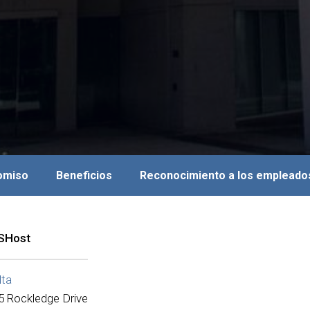
romiso
Beneficios
Reconocimiento a los empleado
SHost
lta
5 Rockledge Drive