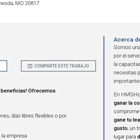
hesda, MD 20817
Acerca d
Somos una 
por el serv
la capacita
O
COMPARTE ESTE TRABAJO
necesitas 
importante
 beneficias! Ofrecemos
En HMSHost
ganar la co
compromete
s, días libres flexibles o por
gane tu lea
gusto
, un 
e la empresa
lugar para
d