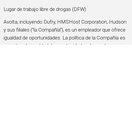
Lugar de trabajo libre de drogas (DFW)
Avolta, incluyendo Dufry, HMSHost Corporation, Hudson
y sus filiales (“la Compañía”), es un empleador que ofrece
igualdad de oportunidades. La política de la Compañía es
garantizar la igualdad de oportunidades de empleo en
todos los aspectos laborales y cumplir con las leyes y
regulaciones antidiscriminatorias. La Compañía prohíbe la
discriminación y el acoso de cualquier tipo y brinda
igualdad de oportunidades a los solicitantes y miembros
del equipo sin distinción de raza, color, credo, edad,
religión, sexo o género (incluyendo embarazo, parto,
afecciones médicas relacionadas y lactancia), identidad o
expresión de género (incluyendo condición de persona
transgénero), orientación sexual, origen nacional,
discapacidad, servicio militar y condición de veterano,