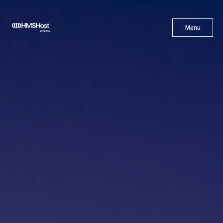
X
Menu
Menu
Gastronomía
Innovación
Asóciate con Nosotros
Carreras