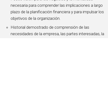
necesaria para comprender las implicaciones a largo
plazo de la planificación financiera y para impulsar los
objetivos de la organización.
Historial demostrado de comprensión de las
necesidades de la empresa, las partes interesadas, la
plantilla y las circunstancias individuales.
Historial comprobado de creación y mantenimiento
de entornos de trabajo positivos mediante la
capacitación, el desarrollo y el liderazgo de equipos
para lograr objetivos comunes.
Ubicación/Viajes:
Este puesto puede estar ubicado en cualquiera de los
dos centros de soporte de Norteamérica en
Bethesda, MD.