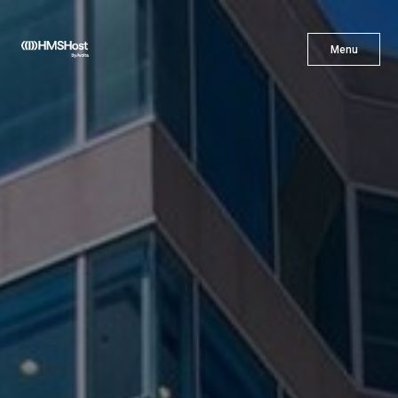
X
Menu
Menu
Gastronomía
Innovación
Asóciate con Nosotros
Carreras