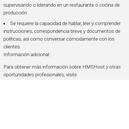
supervisando o liderando en un restaurante o cocina de
producción.
Se requiere la capacidad de hablar, leer y comprender
instrucciones, correspondencia breve y documentos de
políticas, así como conversar cómodamente con los
clientes.
Información adicional:
Para obtener más información sobre HMSHost y otras
oportunidades profesionales, visite
https://www.hmshost.com/
Empleador que ofrece igualdad de oportunidades (EOE)
Minoría/Mujer/Discapacitado/Veterano (M/F/D/V)
Lugar de trabajo libre de drogas (DFW)