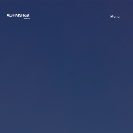
X
Menu
Menu
Gastronomía
Innovación
Asóciate con Nosotros
Carreras