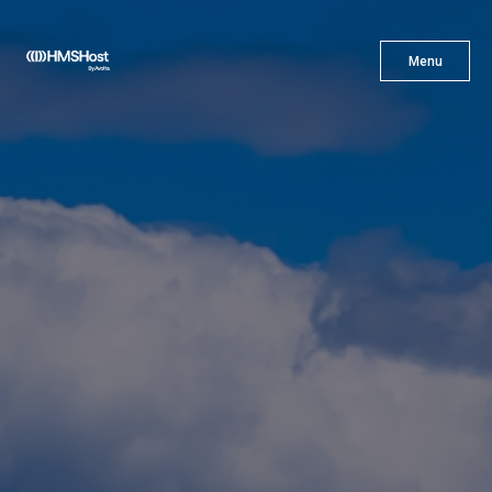
X
Menu
Menu
Gastronomía
Innovación
Asóciate con Nosotros
Carreras