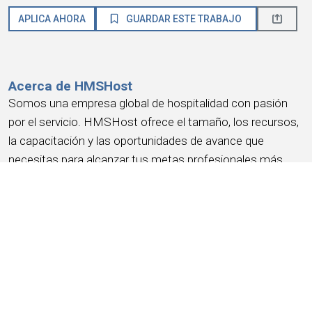
APLICA AHORA
GUARDAR ESTE TRABAJO
Acerca de HMSHost
Somos una empresa global de hospitalidad con pasión
por el servicio. HMSHost ofrece el tamaño, los recursos,
la capacitación y las oportunidades de avance que
necesitas para alcanzar tus metas profesionales más
importantes.
En HMSHost, sabemos que nuestro éxito se basa en
ganar la confianza y la lealtad de nuestra gente
. Nos
comprometemos a brindar una experiencia laboral que
gane tu lealtad
, te ofrezca un lugar donde
te sientas a
gusto
, un trabajo del que puedas sentirte
orgulloso
, un
lugar para
divertirte, ganar dinero
y tener la
oportunidad