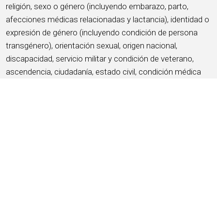
religión, sexo o género (incluyendo embarazo, parto,
afecciones médicas relacionadas y lactancia), identidad o
expresión de género (incluyendo condición de persona
transgénero), orientación sexual, origen nacional,
discapacidad, servicio militar y condición de veterano,
ascendencia, ciudadanía, estado civil, condición médica
protegida según lo define la ley estatal o local aplicable,
información genética o cualquier otra base protegida por
las leyes y ordenanzas federales, estatales o locales
aplicables (denominadas “características protegidas”).
APLICA AHORA
GUARDAR ESTE TRABAJO
Acerca de HMSHost