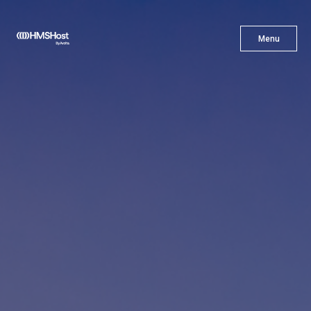
X
Menu
Menu
Gastronomía
Innovación
Asóciate con Nosotros
Carreras