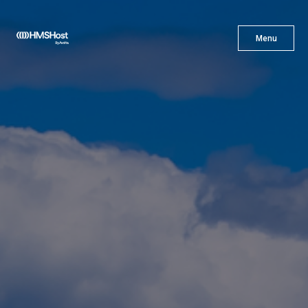
X
Menu
Menu
Gastronomía
Innovación
Asóciate con Nosotros
Carreras