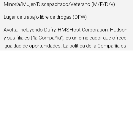
Minoría/Mujer/Discapacitado/Veterano (M/F/D/V)
Lugar de trabajo libre de drogas (DFW)
Avolta, incluyendo Dufry, HMSHost Corporation, Hudson
y sus filiales (“la Compañía”), es un empleador que ofrece
igualdad de oportunidades. La política de la Compañía es
garantizar la igualdad de oportunidades de empleo en
todos los aspectos laborales y cumplir con las leyes y
regulaciones antidiscriminatorias. La Compañía prohíbe la
discriminación y el acoso de cualquier tipo y brinda
igualdad de oportunidades a los solicitantes y miembros
del equipo sin distinción de raza, color, credo, edad,
religión, sexo o género (incluyendo embarazo, parto,
afecciones médicas relacionadas y lactancia), identidad o
expresión de género (incluyendo condición de persona
transgénero), orientación sexual, origen nacional,