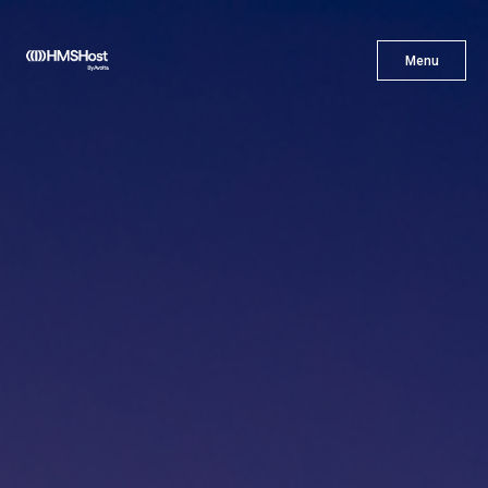
X
Menu
Menu
Gastronomía
Innovación
Asóciate con Nosotros
Carreras