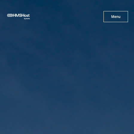
X
Menu
Menu
Gastronomía
Innovación
Asóciate con Nosotros
Carreras