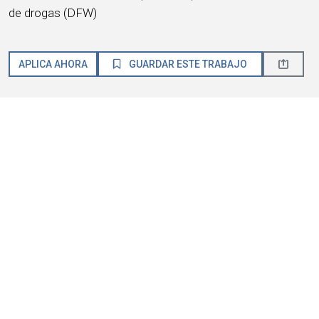
de drogas (DFW)
APLICA AHORA
GUARDAR ESTE TRABAJO
Acerca de HMSHost
Somos una empresa global de hospitalidad con pasión
por el servicio. HMSHost ofrece el tamaño, los recursos,
la capacitación y las oportunidades de avance que
necesitas para alcanzar tus metas profesionales más
importantes.
En HMSHost, sabemos que nuestro éxito se basa en
ganar la confianza y la lealtad de nuestra gente
. Nos
comprometemos a brindar una experiencia laboral que
gane tu lealtad
, te ofrezca un lugar donde
te sientas a