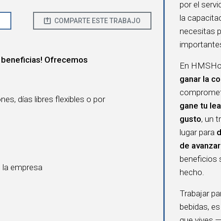
por el serv
la capacita
O
COMPARTE ESTE TRABAJO
necesitas 
importante
 beneficias! Ofrecemos
En HMSHost
ganar la co
compromete
s, días libres flexibles o por
gane tu lea
gusto
, un 
lugar para
d
de avanzar
beneficios 
e la empresa
hecho.
Trabajar p
bebidas, es
que vives —