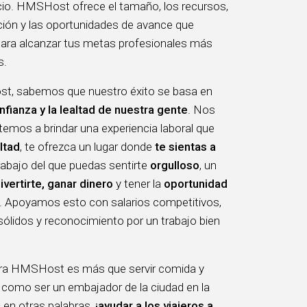
icio. HMSHost ofrece el tamaño, los recursos,
ción y las oportunidades de avance que
para alcanzar tus metas profesionales más
s.
, sabemos que nuestro éxito se basa en
nfianza y la lealtad de nuestra gente
. Nos
mos a brindar una experiencia laboral que
ltad
, te ofrezca un lugar donde
te sientas a
trabajo del que puedas sentirte
orgulloso
, un
ivertirte, ganar dinero
y tener la
oportunidad
. Apoyamos esto con salarios competitivos,
sólidos y reconocimiento por un trabajo bien
ara HMSHost es más que servir comida y
 como ser un embajador de la ciudad en la
 en otras palabras,
¡ayudar a los viajeros a