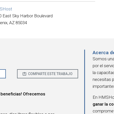
SHost
0 East Sky Harbor Boulevard
enix, AZ 85034
Acerca d
Somos una 
por el serv
la capacita
O
COMPARTE ESTE TRABAJO
necesitas 
importante
 beneficias! Ofrecemos
En HMSHost
ganar la co
compromete