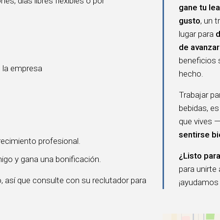
s, días libres flexibles o por
gane tu lea
gusto
, un 
lugar para
d
de avanzar
beneficios 
e la empresa
hecho.
Trabajar p
bebidas, es
que vives —
sentirse b
ecimiento profesional.
¿Listo para
igo y gana una bonificación.
para unirte
, así que consulte con su reclutador para
¡ayudamos a