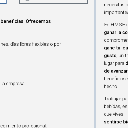
necesitas 
importante
 beneficias! Ofrecemos
En HMSHost
ganar la co
compromete
s, días libres flexibles o por
gane tu lea
gusto
, un 
lugar para
d
de avanzar
beneficios 
e la empresa
hecho.
Trabajar p
bebidas, es
que vives —
sentirse b
ecimiento profesional.