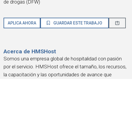
de drogas (DFW)
APLICA AHORA
GUARDAR ESTE TRABAJO
Acerca de HMSHost
Somos una empresa global de hospitalidad con pasión
por el servicio. HMSHost ofrece el tamaño, los recursos,
la capacitación y las oportunidades de avance que
necesitas para alcanzar tus metas profesionales más
importantes.
En HMSHost, sabemos que nuestro éxito se basa en
ganar la confianza y la lealtad de nuestra gente
. Nos
comprometemos a brindar una experiencia laboral que
gane tu lealtad
, te ofrezca un lugar donde
te sientas a