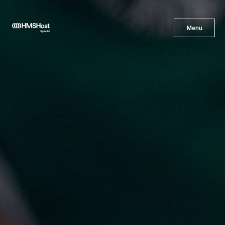
X
Menu
Menu
Gastronomía
Innovación
Asóciate con Nosotros
Carreras